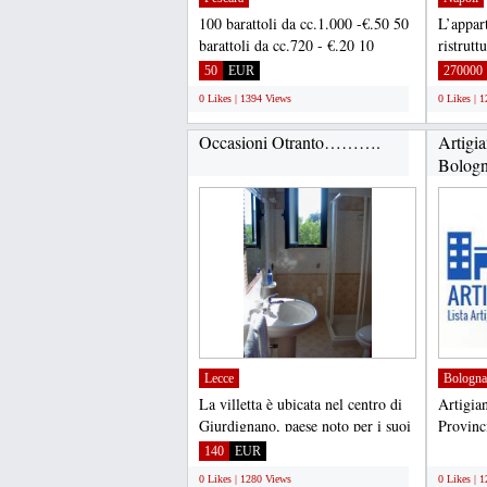
100 barattoli da cc.1.000 -€.50 50
L’appar
barattoli da cc.720 - €.20 10
ristrutt
bottiglie da lt.1...
vani, cu
50
EUR
270000
0 Likes | 1394 Views
0 Likes | 
Occasioni Otranto……….
Artigia
Bologna
Lecce
Bologna
La villetta è ubicata nel centro di
Artigia
Giurdignano, paese noto per i suoi
Provinci
Megaliti....
a trovar
140
EUR
;
0 Likes | 1280 Views
0 Likes | 