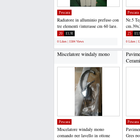
Pescara
Pescara
Radiatore in alluminio prefuso con
Nr.5 Teg
tre elementi (interasse cm 60 larg.
cm.39x3
Cm.25 alt.70...
tempo e 
20
EUR
25
EU
0 Likes | 1584 Views
0 Likes | 
Miscelatore windaly mono
Pavime
Cerami
Pescara
Pescara
Miscelatore windaly mono
Pavimen
comando per lavello in ottone
Gres po