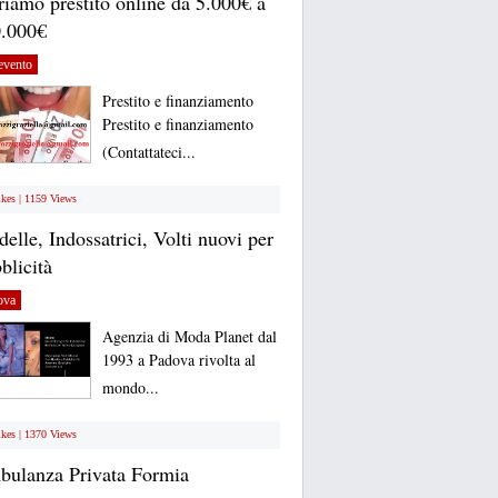
riamo prestito online da 5.000€ a
.000€
evento
Prestito e finanziamento
Prestito e finanziamento
(Contattateci...
ikes | 1159 Views
elle, Indossatrici, Volti nuovi per
blicità
ova
Agenzia di Moda Planet dal
1993 a Padova rivolta al
mondo...
ikes | 1370 Views
ulanza Privata Formia