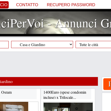
NCIO
CONTATTO
RECUPERO PASSWORD
iPerVoi - Annunci Gr
iardino
i Osram
1400Euro (spese condomin
incluse) x Trilocale...