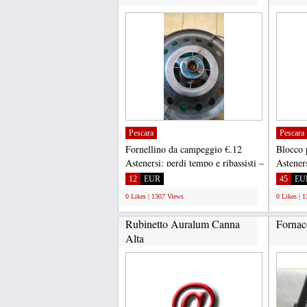
Pescara
Pescara
Fornellino da campeggio €.12
Blocco p
Astenersi: perdi tempo e ribassisti –
Asteners
non rispondo a...
contatto
12
EUR
45
EU
0 Likes | 1307 Views
0 Likes | 
Rubinetto Auralum Canna
Fornace
Alta