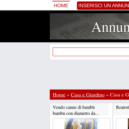
HOME
INSERISCI UN ANNU
Annunc
Home
»
Casa e Giardino
»
Casa e G
Vendo canne di bambù
Reator
bambu con diametro da...