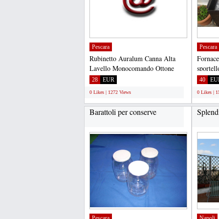
Pescara
Pescara
Rubinetto Auralum Canna Alta
Fornace
Lavello Monocomando Ottone
sportel
Cromo Miscelatori Acqua Fredda...
su misur
28
EUR
40
EU
0 Likes | 1272 Views
0 Likes | 
Barattoli per conserve
Splendi
Pescara
Napoli