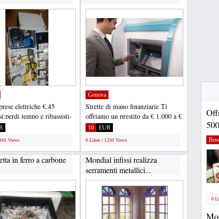
Genova
rese elettriche €.45
Strette di mano finanziarie Ti
Off
i:perdi tempo e ribassisti-
offriamo un prestito da € 1.000 a €
500
 solo telefonico...
500.000 a condizioni...
R
10
EUR
Ben
1341 Views
0 Likes | 1250 Views
tta in ferro a carbone
Mondial infissi realizza
serramenti metallici...
0 L
Mod