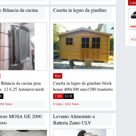
Lati
e Bilancia da cucina
Casetta in legno da giardino
0 L
Bari
 Bilancia da cucina pesa
Casetta in legno da giardino block
g. 12 €.25 Astenersi:perdi
house 400x300 euro1580 trasporto
ribassisti-...
gratuito spessore...
R
1580
EUR
1194 Views
0 Likes | 1255 Views
atore MOSA GE 2000
Levanto Alimentato a
ovo
Batteria Zaino ULV
VAPORIZZATORE-
SPECIALE...