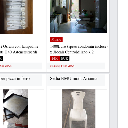
Milano
ri Osram con lampadine
1400Euro (spese condomin incluse)
ati €.40 Astenersi:perdi
x 3locali CentroMilano x 2
.
inquilini o coppia con...
R
1400
EUR
1258 Views
0 Likes | 1480 Views
per pizza in ferro
Sedia EMU mod. Arianna