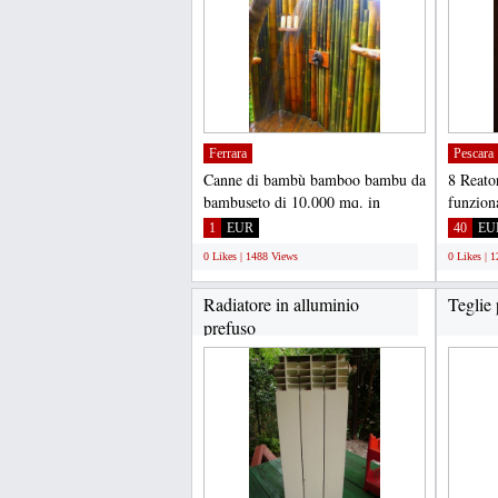
Ferrara
Pescara
Canne di bambù bamboo bambu da
8 Reato
bambuseto di 10.000 mq. in
funzion
Piemonte vendo sia stagionate...
tempo..
1
EUR
40
EU
0 Likes | 1488 Views
0 Likes | 
Radiatore in alluminio
Teglie 
prefuso