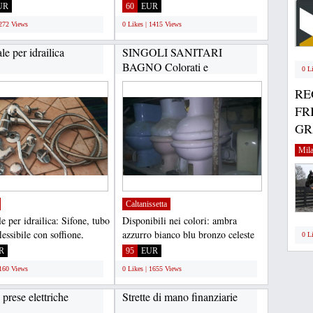
uantità...
tipo Versace pronta...
UR
60
EUR
1272 Views
0 Likes | 1415 Views
le per idrailica
SINGOLI SANITARI
BAGNO Colorati e
0 L
bianchi...
RE
FR
GRA
Mil
Caltanissetta
e per idrailica: Sifone, tubo
Disponibili nei colori: ambra
lessibile con soffione,
azzurro bianco blu bronzo celeste
0 L
n...
champagne cilestro...
R
95
EUR
1160 Views
0 Likes | 1655 Views
prese elettriche
Strette di mano finanziarie