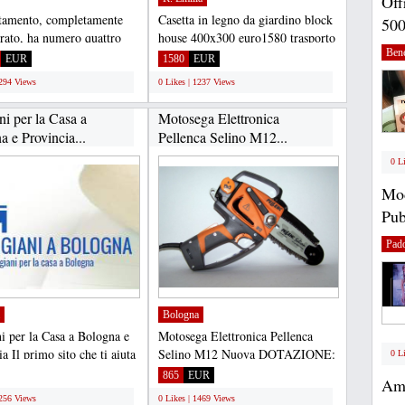
Off
tamento, completamente
Casetta in legno da giardino block
500
urato, ha numero quattro
house 400x300 euro1580 trasporto
Ben
cina e due...
gratuito spessore...
EUR
1580
EUR
1294 Views
0 Likes | 1237 Views
ni per la Casa a
Motosega Elettronica
 e Provincia...
Pellenca Selino M12...
0 L
Mod
Pub
Pad
Bologna
ni per la Casa a Bologna e
Motosega Elettronica Pellenca
a Il primo sito che ti aiuta
Selino M12 Nuova DOTAZIONE:
0 L
e...
1 valigetta 1 cordone di...
865
EUR
Amb
1256 Views
0 Likes | 1469 Views