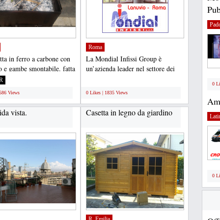
Pub
Pad
Roma
tta in ferro a carbone con
La Mondial Infissi Group è
lo e gambe smontabile. fatta
un’azienda leader nel settore dei
a -...
serramenti di altissima...
R
;
0 L
1586 Views
0 Likes | 1835 Views
Amb
da vista.
Casetta in legno da giardino
Lati
0 L
R. Emilia