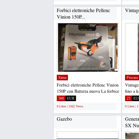
Forbici elettroniche Pellenc
Vintag
Vinion 150P...
Siena
Pescara
Forbici elettroniche Pellenc Vinion
Vintage
150P con Batteria nuova La forbice
fino a k
è molto leggera:...
tempo e 
560
EUR
25
EU
0 Likes | 1362 Views
0 Likes | 
Gazebo
Gener
SX Nu