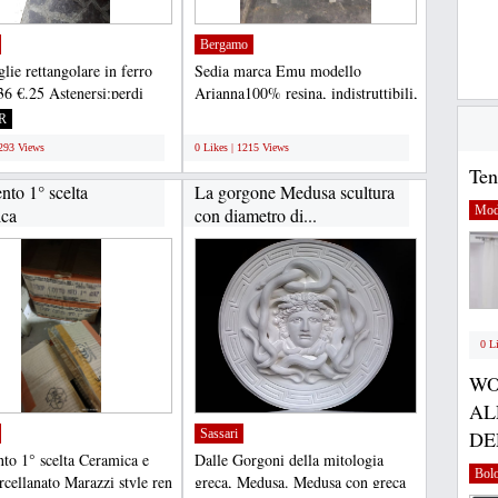
Bergamo
lie rettangolare in ferro
Sedia marca Emu modello
6 €.25 Astenersi:perdi
Arianna100% resina, indistruttibili,
ribassisti...
stock di 1.000 pezzi...
R
;
1293 Views
0 Likes | 1215 Views
Ten
nto 1° scelta
La gorgone Medusa scultura
Mod
ca
con diametro di...
0 L
WO
AL
Sassari
DE
to 1° scelta Ceramica e
Dalle Gorgoni della mitologia
Bol
rcellanato Marazzi style ren
greca, Medusa. Medusa con greca