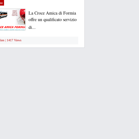
na
La Croce Amica di Formia
offre un qualificato servizio
di...
ikes | 1417 Views