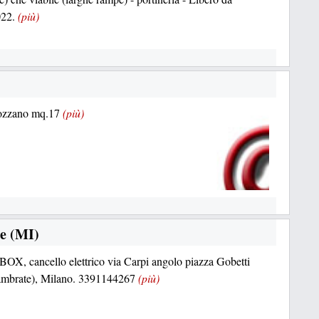
022.
(più)
 Rozzano mq.17
(più)
e (MI)
i BOX, cancello elettrico via Carpi angolo piazza Gobetti
ambrate), Milano. 3391144267
(più)