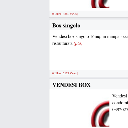
0 Likes | 1881 Views |
Box singolo
Vendesi box singolo 16mq. in minipalazz
ristrutturata
(più)
0 Likes | 2129 Views |
VENDESI BOX
Vendesi 
condomi
0392027