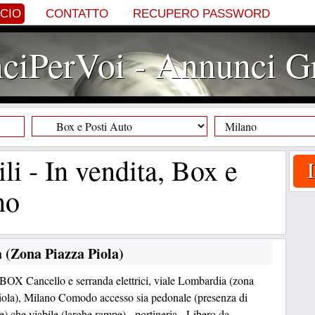
NCIO
CONTATTO
RECUPERO PASSWORD
iPerVoi - Annunci Gr
i - In vendita, Box e
no
 (Zona Piazza Piola)
i BOX Cancello e serranda elettrici, viale Lombardia (zona
iola), Milano Comodo accesso sia pedonale (presenza di
e) che viabile (larghe rampe) - portineria - Libero da