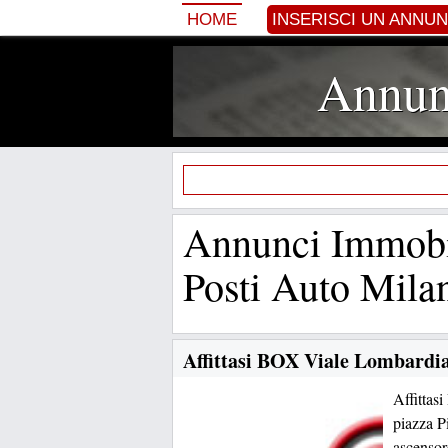
HOME
INSERISCI UN ANNU
Annunc
Annunci Immobil
Posti Auto Mila
Affittasi BOX Viale Lombardia
Affittas
piazza P
ascensor