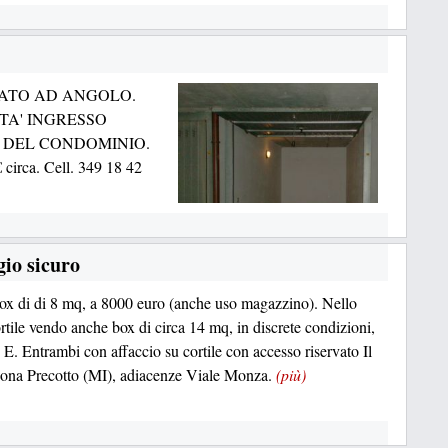
NATO AD ANGOLO.
TA' INGRESSO
 DEL CONDOMINIO.
ca. Cell. 349 18 42
gio sicuro
x di di 8 mq, a 8000 euro (anche uso magazzino). Nello
ortile vendo anche box di circa 14 mq, in discrete condizioni,
 E. Entrambi con affaccio su cortile con accesso riservato Il
 zona Precotto (MI), adiacenze Viale Monza.
(più)