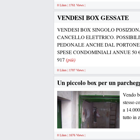
0 Likes | 1761 Views |
VENDESI BOX GESSATE
VENDESI BOX SINGOLO POSIZIO
CANCELLO ELETTRICO. POSSIBILI
PEDONALE ANCHE DAL PORTONE
SPESE CONDOMINIALI ANNUE 50 € cir
917
(più)
0 Likes | 1707 Views |
Un piccolo box per un parcheg
Vendo bo
stesso c
a 14.000
tutto in
0 Likes | 1676 Views |