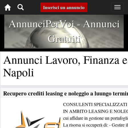
Toggle
Inserisci un annuncio
Togg
navig
navigation
AnnunciPerVoi - Annunci
Gratuiti
Annunci Lavoro, Finanza 
Napoli
Recupero crediti leasing e noleggio a luungo termi
CONSULENTI SPECIALIZZATI
IN AMBITO LEASING E NOLE
cui affidare in gestione un portafogli
La risorsa si occuperà di: - Gestire 