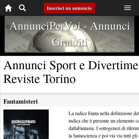
Toggle
Inserisci un annuncio
Togg
navig
navigation
AnnunciPerVoi - Annunci
Gratuiti
Annunci Sport e Divertimen
Reviste Torino
Fantamisteri
La radice Fanta nella definizione del
indica che è presente un elemento c
dallaFantasia. I sottogeneri di riferim
la fantascienza e poi via via tutti gl