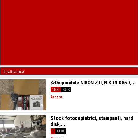
Elettronica
✫Disponibile NIKON Z II, NIKON D850,...
1000
EUR
Arezzo
Stock fotocopiatrici, stampanti, hard
disk,...
1
EUR