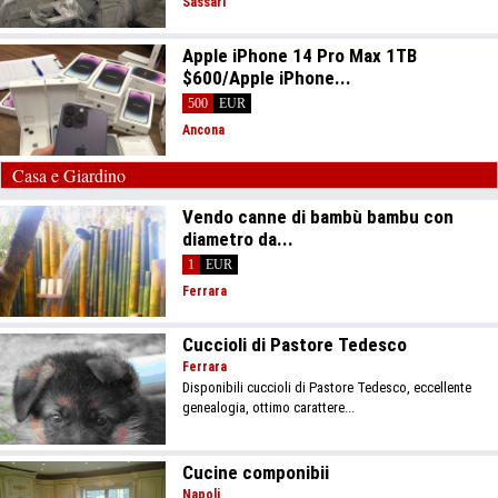
Sassari
Apple iPhone 14 Pro Max 1TB
$600/Apple iPhone...
500
EUR
Ancona
Casa e Giardino
Vendo canne di bambù bambu con
diametro da...
1
EUR
Ferrara
Cuccioli di Pastore Tedesco
Ferrara
Disponibili cuccioli di Pastore Tedesco, eccellente
genealogia, ottimo carattere...
Cucine componibii
Napoli