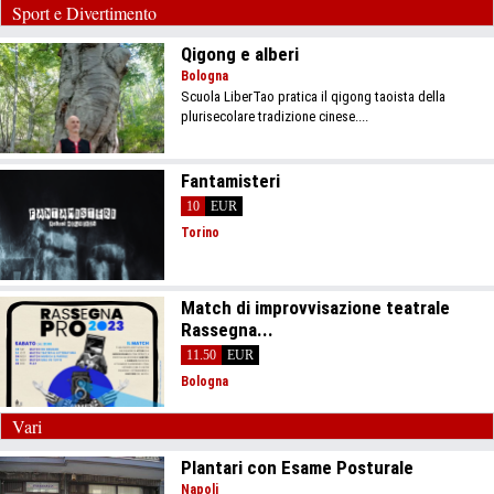
Sport e Divertimento
Qigong e alberi
Bologna
Scuola LiberTao pratica il qigong taoista della
plurisecolare tradizione cinese....
Fantamisteri
10
EUR
Torino
Match di improvvisazione teatrale
Rassegna...
11.50
EUR
Bologna
Vari
Plantari con Esame Posturale
Napoli