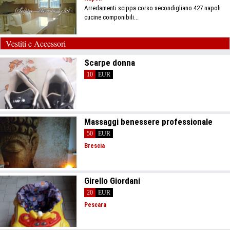
Arredamenti scippa corso secondigliano 427 napoli
cucine componibili...
Vestiti e Accessori
Scarpe donna
10
EUR
Massaggi benessere professionale
50
EUR
Brescia
Girello Giordani
20
EUR
Pescara