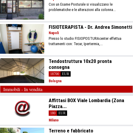
Con un Esame Posturale si visualizzano le
problematiche e le alterazioni alla colonna...
FISIOTERAPISTA - Dr. Andrea Simonetti
Napoli
Presso lo studio FISIOPOSTURAcenter effettua
trattamenti con: Tecar, Ipertermia,...
Tendostruttura 10x20 pronta
consegna
18700
EUR
Bologna
Immobili - In vendita
Affittasi BOX Viale Lombardia (Zona
Piazza...
180
EUR
Milano
Terreno e fabbricato