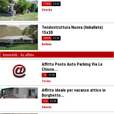
37000
EUR
Viterbo
Tendostruttura Nuova (Imballata)
15x30
28000
EUR
Belluno
Immobili - In affitto
Affitto Posto Auto Parking Via Le
Chiuse...
70
EUR
Torino
Affitto ideale per vacanze attico in
Borghetto...
550
EUR
Savona