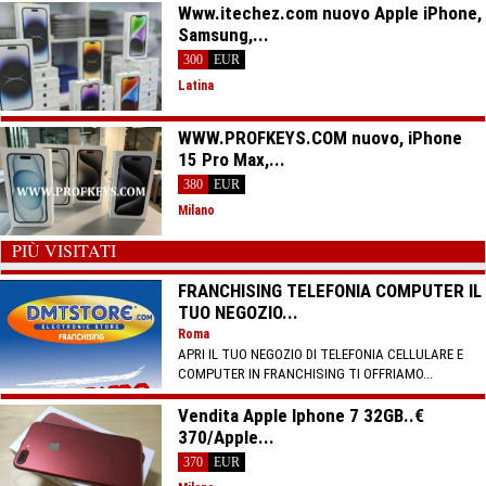
Www.itechez.com nuovo Apple iPhone,
Samsung,...
300
EUR
Latina
WWW.PROFKEYS.COM nuovo, iPhone
15 Pro Max,...
380
EUR
Milano
PIÙ VISITATI
FRANCHISING TELEFONIA COMPUTER IL
TUO NEGOZIO...
Roma
APRI IL TUO NEGOZIO DI TELEFONIA CELLULARE E
COMPUTER IN FRANCHISING TI OFFRIAMO...
Vendita Apple Iphone 7 32GB..€
370/Apple...
370
EUR