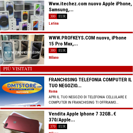
Www.itechez.com nuovo Apple iPhone,
Samsung,...
300
EUR
Latina
WWW.PROFKEYS.COM nuovo, iPhone
15 Pro Max,...
380
EUR
Milano
PIÙ VISITATI
FRANCHISING TELEFONIA COMPUTER IL
TUO NEGOZIO...
Roma
APRI IL TUO NEGOZIO DI TELEFONIA CELLULARE E
COMPUTER IN FRANCHISING TI OFFRIAMO...
Vendita Apple Iphone 7 32GB..€
370/Apple...
370
EUR