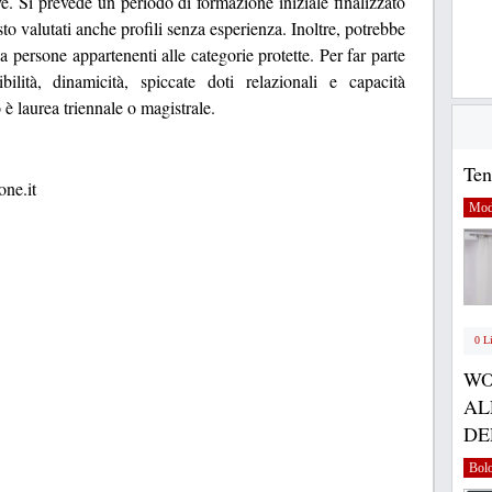
ive. Si prevede un periodo di formazione iniziale finalizzato
to valutati anche profili senza esperienza. Inoltre, potrebbe
 a persone appartenenti alle categorie protette. Per far parte
ilità, dinamicità, spiccate doti relazionali e capacità
o è laurea triennale o magistrale.
Ten
ne.it
Mod
0 L
WO
AL
DE
Bol