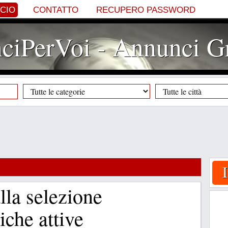
NCIO
CONTATTO
RECUPERO PASSWORD
iPerVoi - Annunci Gr
lla selezione
tiche attive