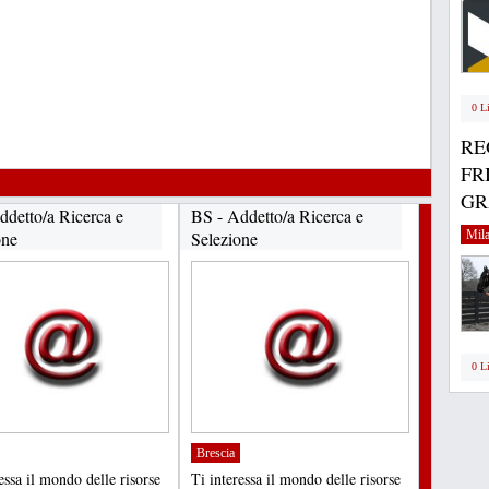
0 L
RE
FR
GRA
ddetto/a Ricerca e
BS - Addetto/a Ricerca e
one
Selezione
Mil
0 L
Brescia
essa il mondo delle risorse
Ti interessa il mondo delle risorse