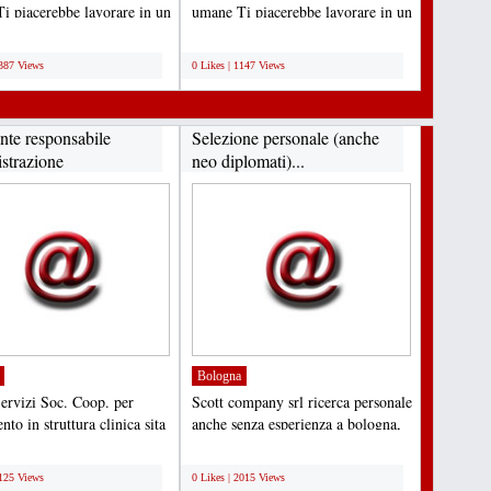
i piacerebbe lavorare in un
umane Ti piacerebbe lavorare in un
e dinamico...
ambiente dinamico...
;
1387 Views
0 Likes | 1147 Views
nte responsabile
Selezione personale (anche
strazione
neo diplomati)...
Bologna
ervizi Soc. Coop. per
Scott company srl ricerca personale
nto in struttura clinica sita
anche senza esperienza a bologna,
rmo cerca...
modena e ferrara...
;
2125 Views
0 Likes | 2015 Views