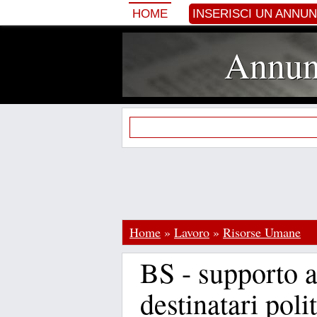
HOME
INSERISCI UN ANNU
Annunc
Home
»
Lavoro
»
Risorse Umane
BS - supporto a
destinatari poli