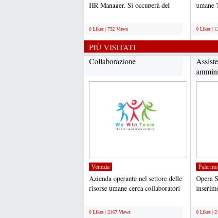
HR Manager. Si occuperà del
umane T
coinvolgimento delle...
ambient
;
;
0 Likes | 732 Views
0 Likes | 
PIÙ VISITATI
Collaborazione
Assiste
ammini
Venezia
Palermo
Azienda operante nel settore delle
Opera S
risorse umane cerca collaboratori
inserime
auto muniti...
in Pale
;
;
0 Likes | 2167 Views
0 Likes | 