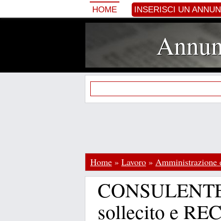
HOME
INSERISCI UN ANNU
Annunc
Home
»
Lavoro
»
Amministrazione e
CONSULENTE t
sollecito e 