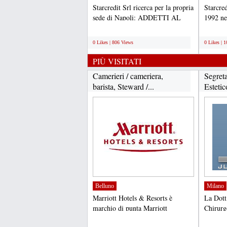
Starcredit Srl ricerca per la propria
Starcred
sede di Napoli: ADDETTI AL
1992 nel
RECUPERO CREDITO...
leader n
;
;
0 Likes | 806 Views
0 Likes | 
PIÙ VISITATI
Camerieri / cameriera,
Segret
barista, Steward /...
Estetic
Belluno
Milano
Marriott Hotels & Resorts è
La Dott
marchio di punta Marriott
Chirurg
International di full-service...
esperien
;
;