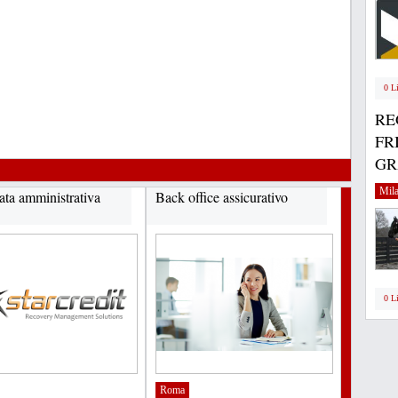
0 L
RE
FR
GRA
Mil
ata amministrativa
Back office assicurativo
0 L
Roma