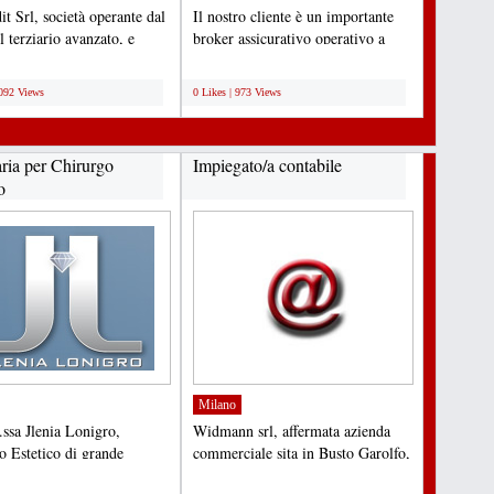
it Srl, società operante dal
Il nostro cliente è un importante
 terziario avanzato, e
broker assicurativo operativo a
el settore...
livello nazionale...
;
1092 Views
0 Likes | 973 Views
aria per Chirurgo
Impiegato/a contabile
o
Milano
.ssa Jlenia Lonigro,
Widmann srl, affermata azienda
o Estetico di grande
commerciale sita in Busto Garolfo,
za italiana ed
cerca impiegato/a...
;