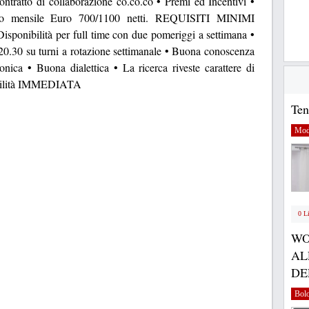
 Contratto di collaborazione co.co.co • Premi ed Incentivi •
io mensile Euro 700/1100 netti. REQUISITI MINIMI
sponibilità per full time con due pomeriggi a settimana •
- 20.30 su turni a rotazione settimanale • Buona conoscenza
onica • Buona dialettica • La ricerca riveste carattere di
nibilità IMMEDIATA
Ten
Mod
0 L
WO
AL
DE
Bol