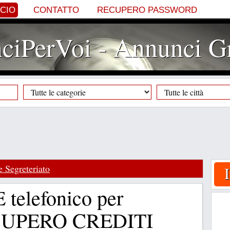
NCIO
CONTATTO
RECUPERO PASSWORD
iPerVoi - Annunci Gr
 Segreteriato
elefonico per
RECUPERO CREDITI