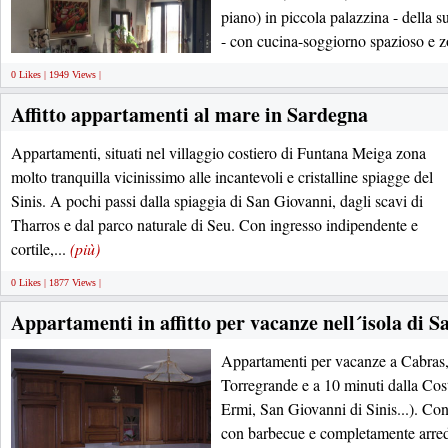
piano) in piccola palazzina - della s
- con cucina-soggiorno spazioso e z
0 Likes | 1949 Views |
Affitto appartamenti al mare in Sardegna
Appartamenti, situati nel villaggio costiero di Funtana Meiga zona
molto tranquilla vicinissimo alle incantevoli e cristalline spiagge del
Sinis. A pochi passi dalla spiaggia di San Giovanni, dagli scavi di
Tharros e dal parco naturale di Seu. Con ingresso indipendente e
cortile,...
(più)
0 Likes | 1877 Views |
Appartamenti in affitto per vacanze nell´isola di 
Appartamenti per vacanze a Cabras,
Torregrande e a 10 minuti dalla Cost
Ermi, San Giovanni di Sinis...). Co
con barbecue e completamente arred