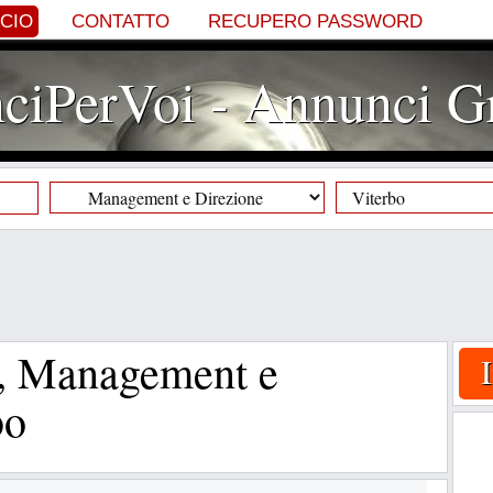
NCIO
CONTATTO
RECUPERO PASSWORD
iPerVoi - Annunci Gr
, Management e
bo