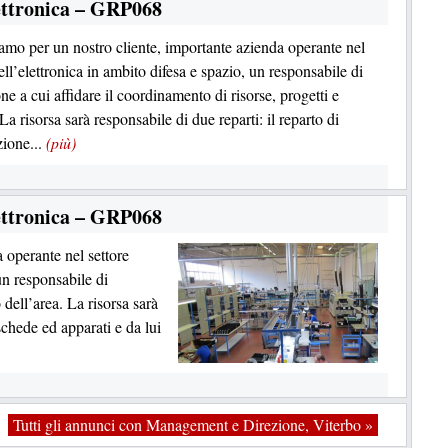
ettronica – GRP068
amo per un nostro cliente, importante azienda operante nel
ell’elettronica in ambito difesa e spazio, un responsabile di
e a cui affidare il coordinamento di risorse, progetti e
. La risorsa sarà responsabile di due reparti: il reparto di
zione...
(più)
ettronica – GRP068
 operante nel settore
un responsabile di
dell’area. La risorsa sarà
schede ed apparati e da lui
Tutti gli annunci con Management e Direzione, Viterbo »