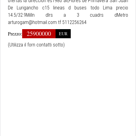
ofertas la dirección es1980 av,Flores de Primavera San Juan
De Lurigancho c15 lineas d buses todo Lima precio
14.5/32.9Milln dlrs a 3 cuadrs dMetro
arturogam@hotmail.com tf 5112256264
25900000
Prezzo:
EUR
(Utilizza il forn contatti sotto)