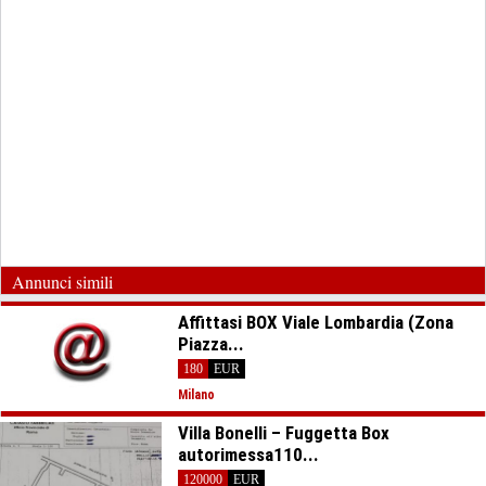
Annunci simili
Affittasi BOX Viale Lombardia (Zona
Piazza...
180
EUR
Milano
Villa Bonelli – Fuggetta Box
autorimessa110...
120000
EUR