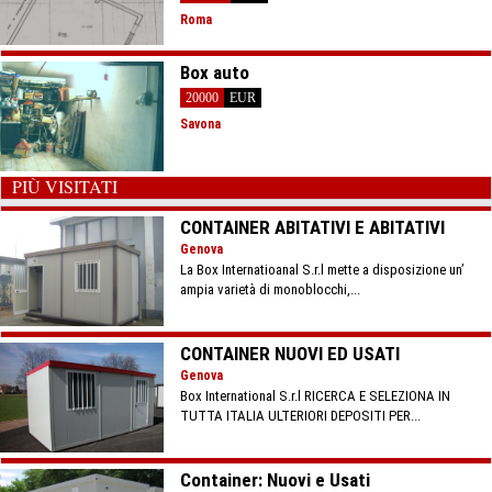
Roma
Box auto
20000
EUR
Savona
PIÙ VISITATI
CONTAINER ABITATIVI E ABITATIVI
Genova
La Box Internatioanal S.r.l mette a disposizione un’
ampia varietà di monoblocchi,...
CONTAINER NUOVI ED USATI
Genova
Box International S.r.l RICERCA E SELEZIONA IN
TUTTA ITALIA ULTERIORI DEPOSITI PER...
Container: Nuovi e Usati