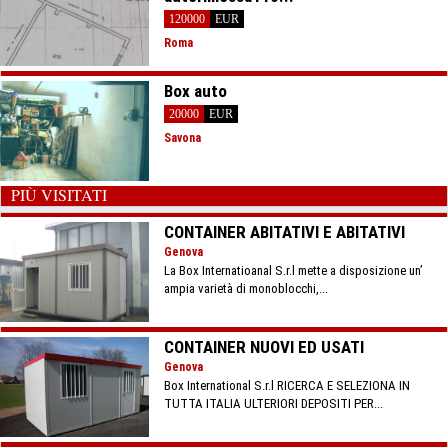
120000
EUR
Roma
Box auto
20000
EUR
Savona
PIÙ VISITATI
CONTAINER ABITATIVI E ABITATIVI
Genova
La Box Internatioanal S.r.l mette a disposizione un’
ampia varietà di monoblocchi,...
CONTAINER NUOVI ED USATI
Genova
Box International S.r.l RICERCA E SELEZIONA IN
TUTTA ITALIA ULTERIORI DEPOSITI PER...