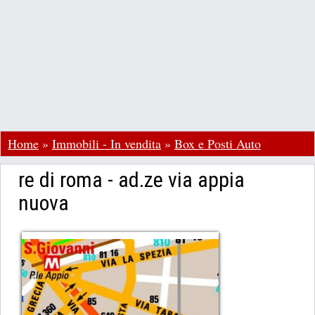
Home
»
Immobili - In vendita
»
Box e Posti Auto
re di roma - ad.ze via appia
nuova