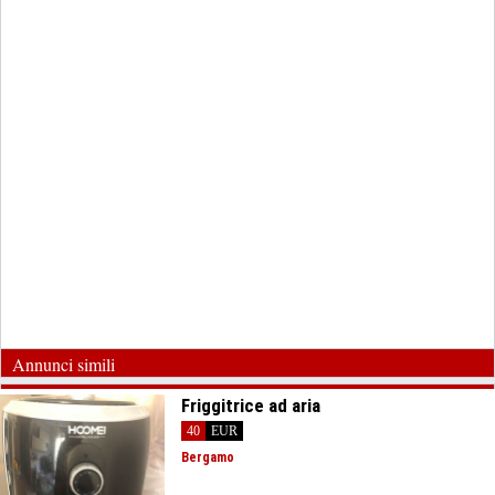
Annunci simili
Friggitrice ad aria
40
EUR
Bergamo