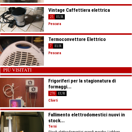
Vintage Caffettiera elettrica
25
EUR
Pescara
Termoconvettore Elettrico
7
EUR
Pescara
PIÙ VISITATI
Frigoriferi per la stagionatura di
formaggi...
270
EUR
Chieti
Fallimento elettrodomestici nuovi in
stock...
Terni
Stock elettrodomestici grandi marche: Liebherr,