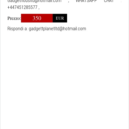
Gadgethousltd@hotmail.com , WHATSAPP CHAT :
+447451285577 ,
350
Prezzo:
EUR
Rispondi a:
gadgettplanetltd@hotmail.com