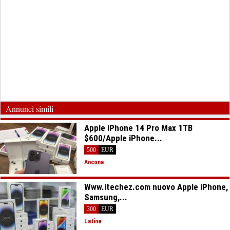
Annunci simili
Apple iPhone 14 Pro Max 1TB
$600/Apple iPhone...
500
EUR
Ancona
Www.itechez.com nuovo Apple iPhone,
Samsung,...
300
EUR
Latina