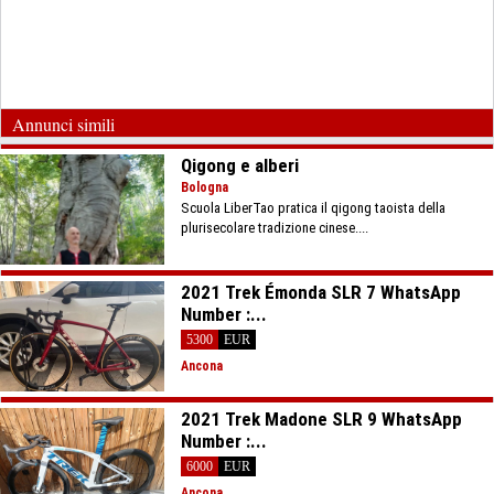
Annunci simili
Qigong e alberi
Bologna
Scuola LiberTao pratica il qigong taoista della
plurisecolare tradizione cinese....
2021 Trek Émonda SLR 7 WhatsApp
Number :...
5300
EUR
Ancona
2021 Trek Madone SLR 9 WhatsApp
Number :...
6000
EUR
Ancona