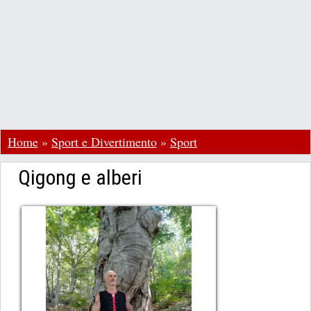
Home
»
Sport e Divertimento
»
Sport
Qigong e alberi