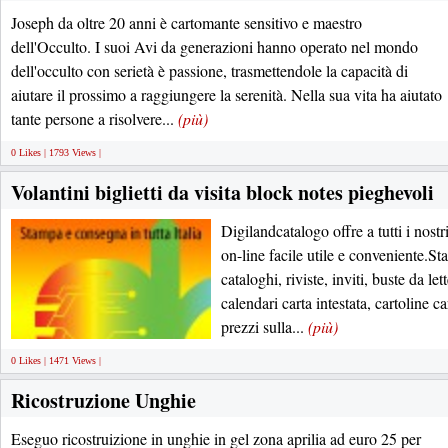
Joseph da oltre 20 anni è cartomante sensitivo e maestro
dell'Occulto. I suoi Avi da generazioni hanno operato nel mondo
dell'occulto con serietà è passione, trasmettendole la capacità di
aiutare il prossimo a raggiungere la serenità. Nella sua vita ha aiutato
tante persone a risolvere...
(più)
0 Likes | 1793 Views |
Volantini biglietti da visita block notes pieghevoli
Digilandcatalogo offre a tutti i nostr
on-line facile utile e conveniente.St
cataloghi, riviste, inviti, buste da le
calendari carta intestata, cartoline ca
prezzi sulla...
(più)
0 Likes | 1471 Views |
Ricostruzione Unghie
Eseguo ricostruizione in unghie in gel zona aprilia ad euro 25 per