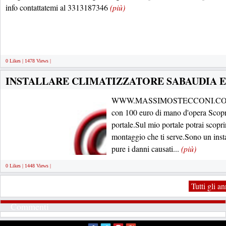
info contattatemi al 3313187346
(più)
0 Likes | 1478 Views |
INSTALLARE CLIMATIZZATORE SABAUDIA E
WWW.MASSIMOSTECCONI.COM insta
con 100 euro di mano d'opera Scopri 
portale.Sul mio portale potrai scoprire
montaggio che ti serve.Sono un insta
pure i danni causati...
(più)
0 Likes | 1448 Views |
Tutti gli a
Commenti