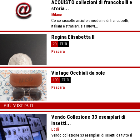
ACQUISTO collezioni di francobolli e
storia...
Milano
Cerco raccolte antiche e moderne di francobolli,
italiani e stranieri, sia nuovi...
Regina Elisabetta II
20
EUR
Pescara
Vintage Occhiali da sole
100
EUR
Pescara
PIÙ VISITATI
Vendo Collezione 33 esemplari di
insetti...
Lodi
Vendo collezione 33 esemplari di insetti da tutto il