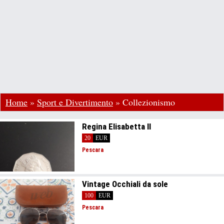
Home
»
Sport e Divertimento
»
Collezionismo
Regina Elisabetta II
20
EUR
Pescara
Vintage Occhiali da sole
100
EUR
Pescara