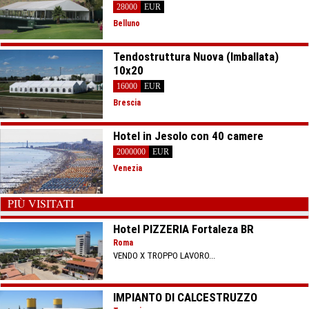
28000
EUR
Belluno
Tendostruttura Nuova (Imballata)
10x20
16000
EUR
Brescia
Hotel in Jesolo con 40 camere
2000000
EUR
Venezia
PIÙ VISITATI
Hotel PIZZERIA Fortaleza BR
Roma
VENDO X TROPPO LAVORO...
IMPIANTO DI CALCESTRUZZO