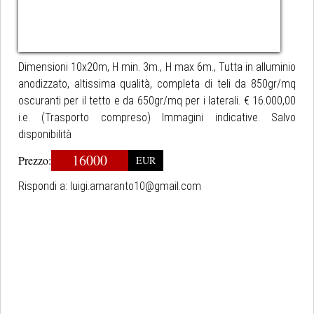
Dimensioni 10x20m, H min. 3m., H max 6m., Tutta in alluminio
anodizzato, altissima qualità, completa di teli da 850gr/mq
oscuranti per il tetto e da 650gr/mq per i laterali. € 16.000,00
i.e. (Trasporto compreso) Immagini indicative. Salvo
disponibilità
16000
Prezzo:
EUR
Rispondi a:
luigi.amaranto10@gmail.com