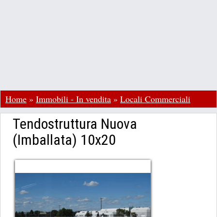
Home
»
Immobili - In vendita
»
Locali Commerciali
Tendostruttura Nuova
(Imballata) 10x20