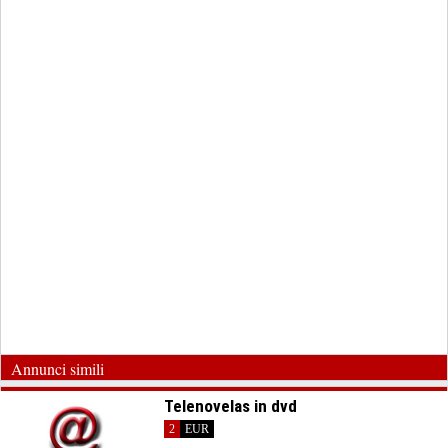
Annunci simili
Telenovelas in dvd
2
EUR