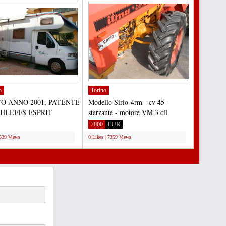
o
Torino
O ANNO 2001, PATENTE
Modello Sirio-4rm - cv 45 -
THLEFFS ESPRIT
sterzante - motore VM 3 cil
EZZA 8, 20, POSTI
raffredd aria - ore1500 -...
7000
EUR
7 (2 MATRIMONIALI...
7639 Views
0 Likes | 7359 Views