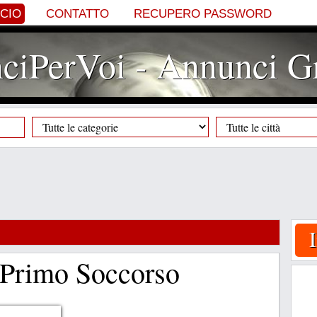
NCIO
CONTATTO
RECUPERO PASSWORD
iPerVoi - Annunci Gr
 Primo Soccorso