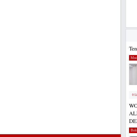
Ten
Mod
0 L
WO
AL
DE
Bol