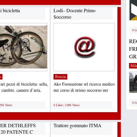
i bicicletta
Lodi– Docente Primo
Soccorso
0 L
RE
FR
GRA
Mil
o
Brescia
ri pezzi di bicicletta: sella,
Ako Formazione srl ricerca medico
 cambio, camere d’aria,
per corso di primo soccorso per
i,...
azienda cliente...
;
0 L
1295 Views
0 Likes | 1386 Views
ER DETHLEFFS
Trattore gommato ITMA
, 20 PATENTE C