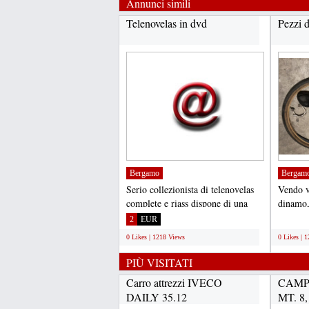
Annunci simili
Telenovelas in dvd
Pezzi d
Bergamo
Bergam
Serio collezionista di telenovelas
Vendo va
complete e riass dispone di una
dinamo,
vasta lista a...
coperton
2
EUR
;
0 Likes | 1218 Views
0 Likes | 
PIÙ VISITATI
Carro attrezzi IVECO
CAMP
DAILY 35.12
MT. 8