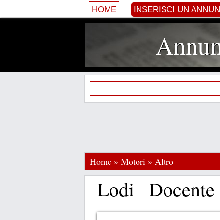
HOME
INSERISCI UN ANNU
Annunc
Home
»
Motori
»
Altro
Lodi– Docente