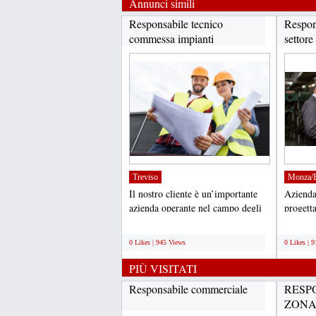
Annunci simili
Responsabile tecnico
Respon
commessa impianti
settore
meccanici...
Treviso
Monza/B
Il nostro cliente è un’importante
Azienda 
azienda operante nel campo degli
progett
impianti, delle...
cuscinet
;
;
0 Likes | 945 Views
0 Likes | 
PIÙ VISITATI
Responsabile commerciale
RESPO
ZON