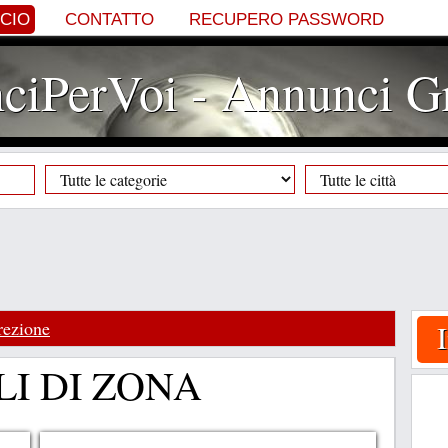
NCIO
CONTATTO
RECUPERO PASSWORD
iPerVoi - Annunci Gr
rezione
I DI ZONA