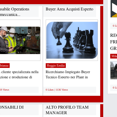
sabile Operations
Buyer Area Acquisti Esperto
 meccanica...
0 L
RE
FR
GRA
Mil
rianza
Reggio Emilia
cliente specializzata nella
Ricerchiamo Impiegato Buyer
azione e produzione di
Tecnico Esperto per Plant in
ti volventi...
Reggio Emilia, Azienda di...
;
0 L
919 Views
0 Likes | 1136 Views
NSABILI DI
ALTO PROFILO TEAM
A
MANAGER