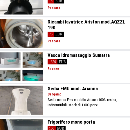
15
EUR
Pescara
Ricambi lavatrice Ariston mod.AQZZL
190
75
EUR
Pescara
Vasca idromassaggio Sumatra
1320
EUR
Firenze
Sedia EMU mod. Arianna
Bergamo
Sedia marca Emu modello Arianna100% resina,
indistruttibili, stock di 1.000 pezzi...
Frigorifero mono porta
100
EUR