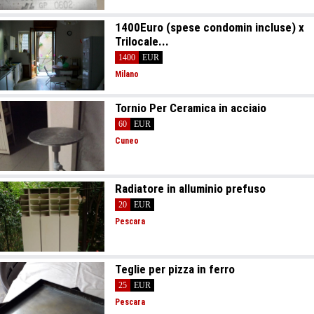
1400Euro (spese condomin incluse) x
Trilocale...
1400
EUR
Milano
Tornio Per Ceramica in acciaio
60
EUR
Cuneo
Radiatore in alluminio prefuso
20
EUR
Pescara
Teglie per pizza in ferro
25
EUR
Pescara