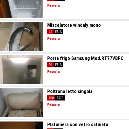
Pescara
Miscelatore windaly mono
25
EUR
Pescara
Porta frigo Samsung Mod.RT77VBPC
50
EUR
Pescara
Poltrona letto singola
100
EUR
Pescara
Plafoniera con vetro satinato