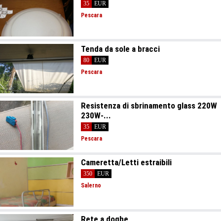
35
EUR
Pescara
Tenda da sole a bracci
80
EUR
Pescara
Resistenza di sbrinamento glass 220W
230W-...
35
EUR
Pescara
Cameretta/Letti estraibili
350
EUR
Salerno
Rete a doghe