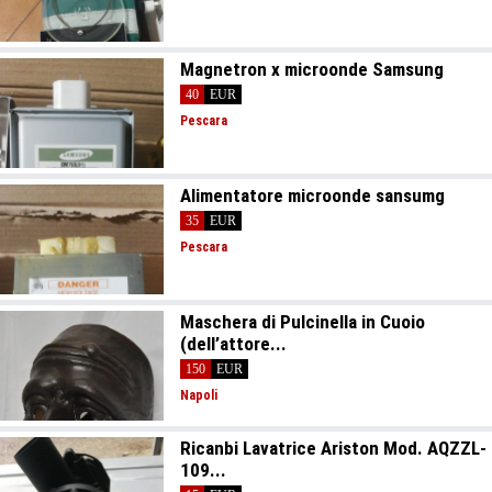
Magnetron x microonde Samsung
40
EUR
Pescara
Alimentatore microonde sansumg
35
EUR
Pescara
Maschera di Pulcinella in Cuoio
(dell’attore...
150
EUR
Napoli
Ricanbi Lavatrice Ariston Mod. AQZZL-
109...